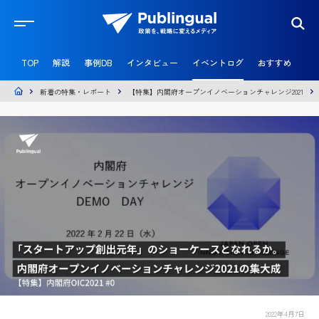
官
民
TOP
解説
事例DB
インタビュー
イベントログ
おすすめ
共
創
メ
新着の特集・レポート
【特集】内閣府オープンイノベーションチャレンジ2021
デ
ィ
ア
P
u
b
l
i
n
g
u
a
l
2022年4月7日