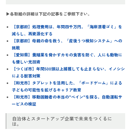
▶各取組の詳細は下記の記事をご参照下さい。
【京都府】処理費用は、年間四千万円。「海岸漂着ゴミ」を
減らし、再資源化する
【京都府】母親の命を救う、「産後うつ検知システム」への
挑戦
【愛知県】養殖業を脅かすカモの食害を防ぐ、人にも動物に
も優しい光技術
【つくば市】年間500頭以上捕獲しても止まらない、イノシシ
による獣害対策
【和光市】タブレットを活用した、「ボードゲーム」による
子どもの可能性を拡げるキャリア教育
【和光市】移動困難者の本当の”ペイン”を探る。自動運転サ
ービスの検証
自治体とスタートアップ企業で未来をつくるに
は。