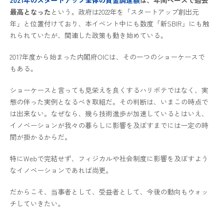
最高となった
という。政府は2022年を「スタートアップ創出元
年」と位置付けており、本イベント中にも数度「新SBIR」にも触
れられていたが、関連した政策も動き始めている。
2017年度から始まった内閣府OICは、その一つのショーケースで
もある。
ショーケースと言っても見栄えを良くするハリボテではなく、実
態の伴った実例となるべき取組だ。その判断は、いまこの時点で
は出来ない。なぜなら、幾ら技術進歩が加速しているとはいえ、
イノベーションが我々の暮らしに影響を及ぼすまでには一定の時
間が掛かるからだ。
特にWebで完結せず、フィジカルや社会制度に影響を及ぼすよう
なイノベーションであれば尚更。
だからこそ、当事者として、受益者として、今後の動向もウォッ
チしていきたい。