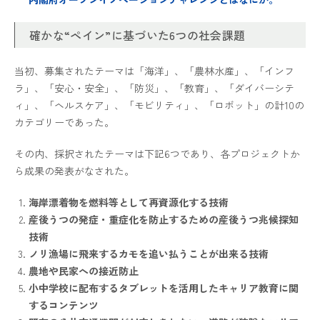
確かな“ペイン”に基づいた6つの社会課題
当初、募集されたテーマは「海洋」、「農林水産」、「インフ
ラ」、「安心・安全」、「防災」、「教育」、「ダイバーシテ
ィ」、「ヘルスケア」、「モビリティ」、「ロボット」の計10の
カテゴリーであった。
その内、採択されたテーマは下記6つであり、各プロジェクトか
ら成果の発表がなされた。
海岸漂着物を燃料等として再資源化する技術
産後うつの発症・重症化を防止するための産後うつ兆候探知
技術
ノリ漁場に飛来するカモを追い払うことが出来る技術
農地や民家への接近防止
小中学校に配布するタブレットを活用したキャリア教育に関
するコンテンツ