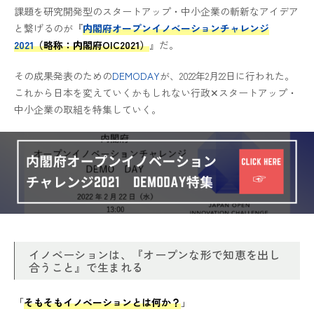
課題を研究開発型のスタートアップ・中小企業の斬新なアイデア
と繋げるのが『
内閣府オープンイノベーションチャレンジ
2021
（略称：内閣府OIC2021）
』だ。
その成果発表のための
DEMODAY
が、2022年2月22日に行われた。
これから日本を変えていくかもしれない行政✕スタートアップ・
中小企業の取組を特集していく。
イノベーションは、『オープンな形で知恵を出し
合うこと』で生まれる
「
そもそもイノベーションとは何か？
」