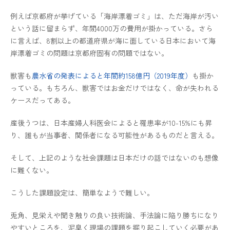
例えば京都府が挙げている「海岸漂着ゴミ」は、ただ海岸が汚い
という話に留まらず、年間4000万の費用が掛かっている。さら
に言えば、8割以上の都道府県が海に面している日本において海
岸漂着ゴミの問題は京都府固有の問題ではない。
獣害も
農水省の発表によると年間約158億円（2019年度）
も掛か
っている。もちろん、獣害ではお金だけではなく、命が失われる
ケースだってある。
産後うつは、日本産婦人科医会によると罹患率が10-15%にも昇
り、誰もが当事者、関係者になる可能性があるものだと言える。
そして、上記のような社会課題は日本だけの話ではないのも想像
に難くない。
こうした課題設定は、簡単なようで難しい。
兎角、見栄えや聞き触りの良い技術論、手法論に陥り勝ちになり
やすいところを、泥臭く現場の課題を掘り起こしていく必要があ