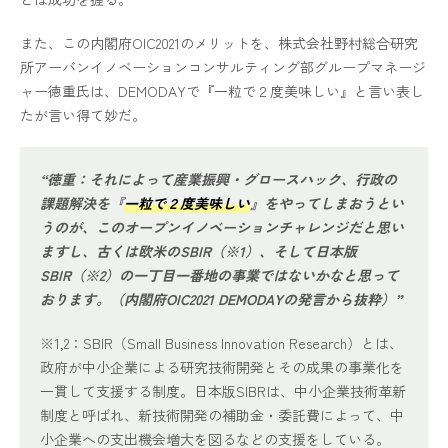
また、この内閣府OIC2021のメリットを、株式会社野村総合研究
所アーバンイノベーションコンサルティング部グループマネージ
ャー徳重氏は、DEMODAYで『一粒で２度美味しい』と言い表し
たが言い得て妙だ。
“徳重：それによって産業振興・グロースハック、行政の
課題解決を『
一粒で２度美味しい
』をやってしまおうとい
うのが、このオープンイノベーションチャレンジだと思い
ますし、古くは欧米のSBIR（※1）、そして日本版
SBIR（※2）の一丁目一番地の事業ではないかなと思って
おります。（内閣府OIC2021 DEMODAYの発言から抜粋）”
※1,2：SBIR（Small Business Innovation Research）とは、
政府が中小企業による研究技術開発とその成果の事業化を
一貫して支援する制度。日本版SIBRは、中小企業技術革新
制度と呼ばれ、新技術開発の補助金・委託費によって、中
小企業への支出機会増大を図るなどの支援をしている。