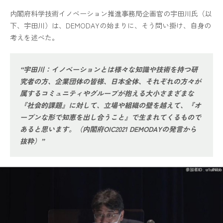
内閣府科学技術イノベーション推進事務局企画官の宇田川氏（以
下、宇田川）は、DEMODAYの始まりに、そう問い掛け、自身の
考えを述べた。
“宇田川：イノベーションとは様々な知識や技術を持つ研
究者の方、企業団体の皆様、日本全体、それぞれの方々が
属するコミュニティやグループが抱える大小さまざまな
『社会的課題』に対して、立場や組織の壁を越えて、『オ
ープンな形で知恵を出し合うこと』で生まれてくるもので
あると思います。（内閣府OIC2021 DEMODAYの発言から
抜粋）”