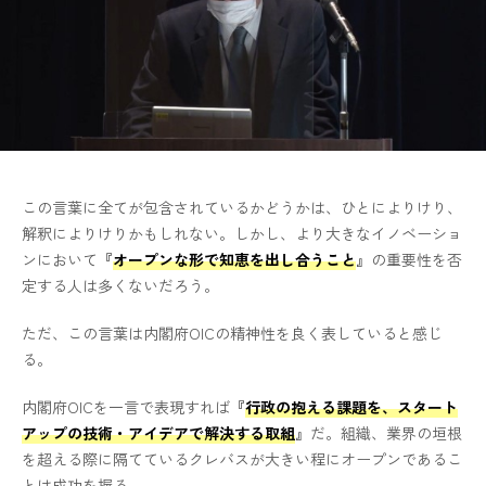
この言葉に全てが包含されているかどうかは、ひとによりけり、
解釈によりけりかもしれない。しかし、より大きなイノベーショ
ンにおいて
『
オープンな形で知恵を出し合うこと
』
の重要性を否
定する人は多くないだろう。
ただ、この言葉は内閣府OICの精神性を良く表していると感じ
る。
内閣府OICを一言で表現すれば
『
行政の抱える課題を、スタート
アップの技術・アイデアで解決する取組
』
だ。組織、業界の垣根
を超える際に隔てているクレバスが大きい程にオープンであるこ
とは成功を握る。