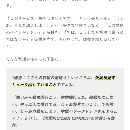
る。
「このサービス、技術は凄いんです！」という売り込みと「じゃ
あ、それを導入しよう」という安易な判断ではなく、「この課題
のペインが大きい」と気付き、「では、こうしたら解決出来るの
ではないか」と仮説を立て、実行をして、調整を繰り返してい
く。
そんな取組が多かった印象だ。
“徳重：こちらの取組の素晴らしいところは、
仮説検証を
しっかり回していること
ですよね。
「怖いから動物園行こう、動物園行った、微動だにしな
い、やっぱ人に慣れてる、じゃあ野生でいこう、でも怖
い、じゃあ自動化しよう、中電パワーグリッドさんよろし
く！」という。（内閣府OIC2021 DEMODAYの発言から抜
粋）”