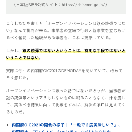
（日本版SIBR公式サイト：https://sbir.smrj.go.jp/）
こうした話を書くと「オープンイノベーションは銀の銃弾ではな
い」なんて批判が来る。事業者の立場で行政と新事業を立ちあげ
るべく奮闘した経験がある筆者も、これは痛感している。
しかし、
銀の銃弾ではないということは、有用な手段ではないと
いうことではない
。
実際に今回の内閣府OIC2021のDEMODAYを聞いていて、改めて
そう感じた。
オープンイノベーションに限った話ではないだろうが、当事者が
銀の銃弾等というアリもしないものに縋ることもなく、汗を流し
て、実るべき結果に向けて挑戦をすれば、解決の糸口は見えてく
るものだ。
内閣府OIC2021の開会の様子
｜
「一粒で２度美味しい？」、
内閣府オープンイノベーションチャレンジとはなにか。