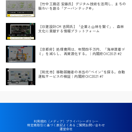
【竹中工務店 安藤氏】デジタル技術を活用し、まちの
賑わいを創る「アーバンテック®」
【日建設計CM 吉岡氏】「企業と山林を繋ぐ」、森林
文化に貢献する情報プラットフォーム
【京都府】処理費用は、年間四千万円、「海岸漂着ゴ
ミ」を減らし、再資源化する。｜内閣府OIC2021 #2
【和光市】移動困難者の本当の”ペイン”を探る。自動
運転サービスの検証｜内閣府OIC2021 #7
利用規約（メディア）
プライバシーポリシー
特定商取引に基づく表記
よくあるご質問
お問い合わせ
運営会社