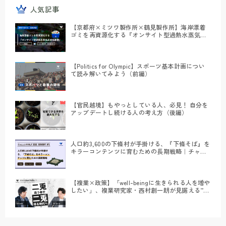
人気記事
【京都府×ミツワ製作所×鶴見製作所】海岸漂着
ゴミを再資源化する『オンサイト型過熱水蒸気式
炭化装置』｜#事例で分かる官民共創
【Politics for Olympic】スポーツ基本計画につい
て読み解いてみよう（前編）
【官民越境】もやっとしている人、必見！ 自分を
アップデートし続ける人の考え方（後編）
人口約3,600の下條村が手掛ける、『下條そば』を
キラーコンテンツに育むための長期戦略｜チャレ
ンジナガノ2022 DEMODAY #5
【複業×政策】「well-beingに生きられる人を増や
したい」、複業研究家・西村創一朗が見据える”複
業”の未来像