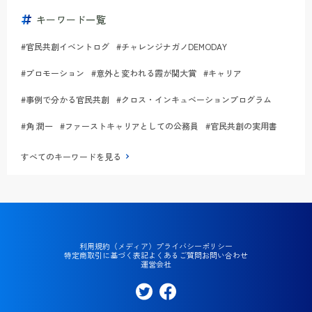
キーワード一覧
#官民共創イベントログ
#チャレンジナガノDEMODAY
#プロモーション
#意外と変われる霞が関大賞
#キャリア
#事例で分かる官民共創
#クロス・インキュベーションプログラム
#角 潤一
#ファーストキャリアとしての公務員
#官民共創の実用書
すべてのキーワードを見る
利用規約（メディア）
プライバシーポリシー
特定商取引に基づく表記
よくあるご質問
お問い合わせ
運営会社
Twi
Fac