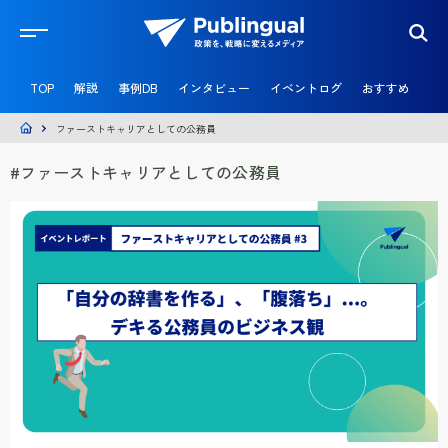
官
民
TOP
解説
事例DB
インタビュー
イベントログ
おすすめ
共
創
メ
ファーストキャリアとしての公務員
デ
ィ
#ファーストキャリアとしての公務員
ア
P
u
b
l
i
n
g
u
a
l