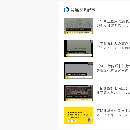
関連する記事
【竹中工務店 安藤氏
ジタル技術を活用し
の賑わいを創る「ア
テック®」
【笠井氏】人の繋が
「イノベーションの
を創り出す
【NEC 竹内氏】知
を高度化するデータ
&AI技術の検討
【日建設計 伊藤氏】
共空間✕ダンス」に
化形成でまちを活性
官民共創を生み出す
ス・インキュベーシ
ログラムとは？