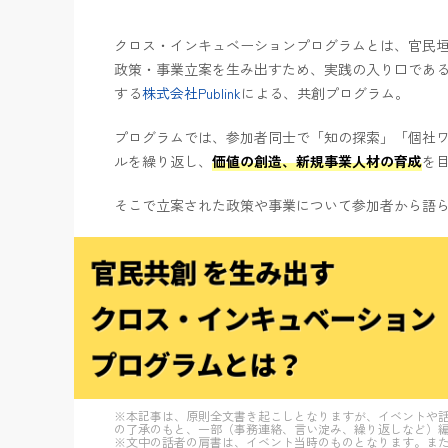
クロス・インキュベーションプログラムとは、官民
政策・事業立案を生み出すため、実践の入り口であ
する
株式会社Publink
による、共創プログラム。
プログラムでは、参加者同士で「知の探索」「個社
ルを繰り返し、
価値の創造、新規事業人材の育成
を
そこで立案された政策や事業について参加者から語
※本記事は、原則全文書き起こしとなりますが、イベントや
の了承のもと、一部（事務連絡、言い淀み、繰り返しなど）
※文中の話者の肩書は、イベント当時のものとなります。ま