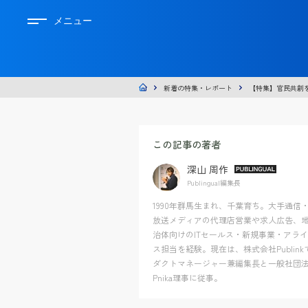
メニュー
新着の特集・レポート
【特集】官民共創
この記事の著者
深山 周作
Publingual編集長
1990年群馬生まれ、千葉育ち。大手通信
放送メディアの代理店営業や求人広告、
治体向けのITセールス・新規事業・アラ
ス担当を経験。現在は、株式会社Publink
ダクトマネージャー兼編集長と一般社団
Pnika理事に従事。