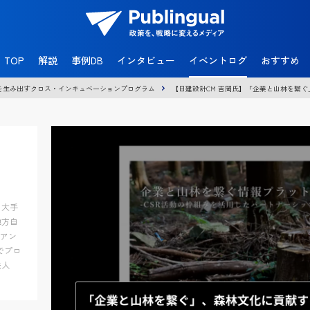
官
民
TOP
解説
事例DB
インタビュー
イベントログ
おすすめ
共
創
を生み出すクロス・インキュベーションプログラム
【日建設計CM 吉岡氏】「企業と山林を繋
メ
デ
ィ
ア
P
u
b
l
i
n
・大手
g
地方自
u
イアン
a
でプロ
l
法人