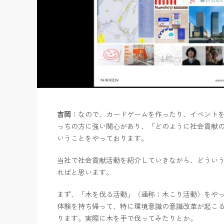
吉岡
：なので、カードゲームを作ったり、イベント
っちの方に強い関心があり、「どのように社会貢献
いうことをやっております。
当社で社会貢献活動を紹介していきながら、どうい
ればと思います。
まず、「木を伐る活動」（通称：木こり活動）をや
体験を持ち帰って、特に環境意識の意識改革が起こ
ります。実際に木を手で伐ってみたりとか。