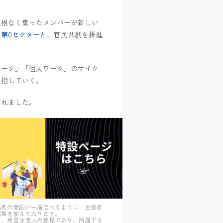
垣根なく集ったメンバーが新しい
る
第0セクター
と、官民共創を推進
ワーク」「個人ワーク」のサイク
目指していく。
られました。
話者の意図が一層伝わるように、主催者
編集を加えております。
た、発言は個人の意見であり、所属する