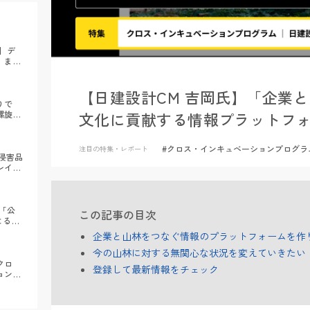
】デ
、まち
ーバン
【日建設計CM 吉岡氏】「企業
りで
文化に貢献する情報プラットフ
螺旋」
#クロス・インキュベーションプログラ
注目の特集・レポート
財侵害品
レイク
「公
この記事の目次
よる文
化する
企業と山林をつなぐ情報のプラットフォームを作
今の山林に対する無関心な状況を変えていきたい
クロ
登録して最新情報をチェック
ョンプ