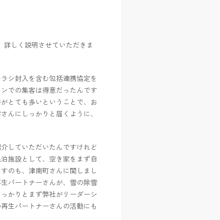
、詳しく説明させていただきま
チラシ封入を含む包括連携協定を
インでの集客は得意だったんです
件がとても多いということで、お
客さんにしっかりと届くように、
紹介していただいたんですけれど
民泊施設として、空き家をまず自
ますのも、津南町さんに関しまし
再生パートナーさんが、雪の除雪
しっかりとまず弊社がリーダーシ
の再生パートナーさんの活動にも