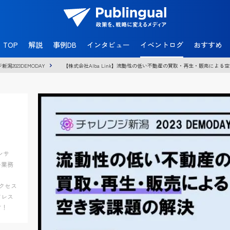
官
民
TOP
解説
事例DB
インタビュー
イベントログ
おすすめ
共
創
潟2023DEMODAY
【株式会社Alba Link】流動性の低い不動産の買取・再生・販売による空き
メ
デ
ィ
ア
P
u
b
l
i
n
ンサ
g
い業務
u
a
サクセス
l
ドレス
す！