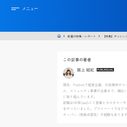
メニュー
新着の特集・レポート
【特集】チャレンジ新
この記事の著者
阪上 結紀
現在、Publinkで経営企画、行政案件のコ
ル、コミュニティ事業の企画まで、幅広
に取り組んでいます。
前職はHR系SaaSにて営業とカスタマー
をやっていました。プライベートではア
ホッパ―（他拠点居住）の経験もありま