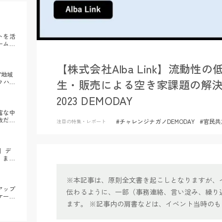
トを活
ーム」
性を拡
内閣府
【株式会社Alba Link】流動
”地域
生・販売による空き家課題の解
ウハ
数、新
2023 DEMODAY
出す
」｜チ
富な中
政だけ
#チャレンジナガノDEMODAY
#官民
注目の特集・レポート
層のフ
レンジ
Y #2
】デ
、まち
ーバン
※本記事は、原則全文書き起こしとなりますが、
アップ
伝わるように、一部（事務連絡、言い淀み、繰り
ケース
ます。 ※記事内の肩書などは、イベント当時の
オープ
ャレン
閣府