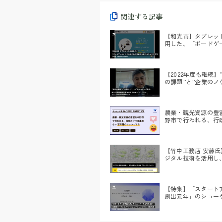
関連する記事
【和光市】タブレッ
用した、「ボードゲ
による子どもの可能
げるキャリア教育｜
OIC2021 #6
【2022年度も継続】
の課題”と”企業のノ
ウ”のマッチング多
たな産業振興を生み
「チャレンジナガノ
ャレンジナガノ
農業・観光資源の豊
DEMODAY#4
野市で行われる、行
では出来ない『若年
ァンづくり』｜チャ
ナガノ2022 DEMODA
【竹中工務店 安藤氏
ジタル技術を活用し
の賑わいを創る「ア
テック®」
【特集】「スタート
創出元年」のショー
となれるか。内閣府
ンイノベーションチ
ジ2021の集大成｜内