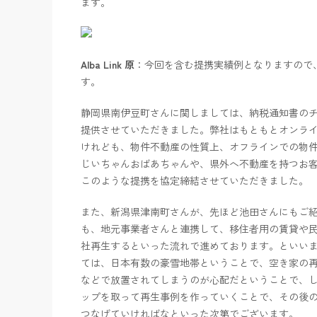
ます。
Alba Link 原
：今回を含む提携実績例となりますので
す。
静岡県南伊豆町さんに関しましては、納税通知書の
提供させていただきました。弊社はもともとオンラ
けれども、物件不動産の性質上、オフラインでの物
じいちゃんおばあちゃんや、県外へ不動産を持つお
このような提携を協定締結させていただきました。
また、新潟県津南町さんが、先ほど池田さんにもご
も、地元事業者さんと連携して、移住者用の賃貸や
社再生するといった流れで進めております。といい
ては、日本有数の豪雪地帯ということで、空き家の
などで放置されてしまうのが心配だということで、
ップを取って再生事例を作っていくことで、その後
つなげていければなといった次第でございます。