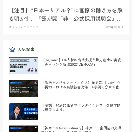
【注目】“日本一リアル？”に官僚の働き方を解
き明かす、『霞が関「非」公式採用説明会』イ
ベントレポート
オリジナルコンテンツ
2023年6月12日
人気記事
【Hajimari】DX人材の育成支援と地方創生の実現
｜チャレンジ新潟2023 DEMODAY
【浜松市×パイフォトニクス】光を活用した中心
市街地における鳥獣被害対策｜#事例で分かる官民
共創
【解説】経済的価値のパラダイムシフトを数学的
に思考しよう。
【神戸市×New Ordinary】神戸・三宮周辺の交通