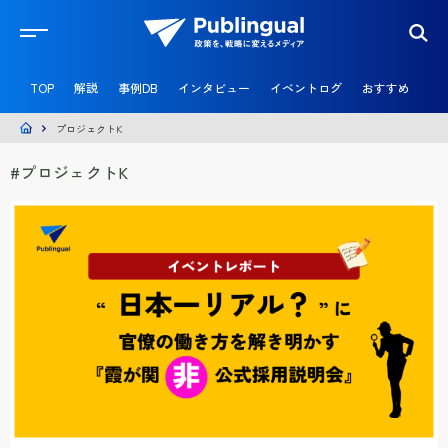
官
民
TOP
解説
事例DB
インタビュー
イベントログ
おすすめ
共
創
メ
プロジェクトK
デ
ィ
#プロジェクトK
ア
P
u
b
l
i
n
g
u
a
l