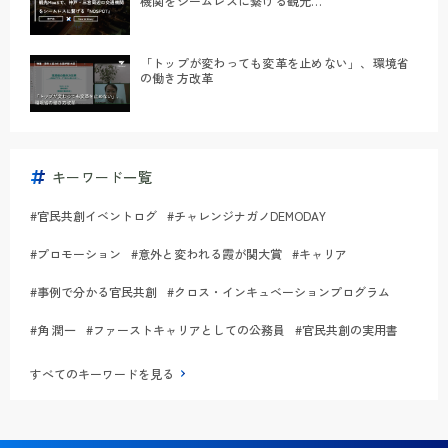
機関をシームレスに繋げる観光
MaaS『NOSPOT』｜#事例で分かる官民共創
「トップが変わっても変革を止めない」、環境省
の働き方改革
キーワード一覧
#官民共創イベントログ
#チャレンジナガノDEMODAY
#プロモーション
#意外と変われる霞が関大賞
#キャリア
#事例で分かる官民共創
#クロス・インキュベーションプログラム
#角 潤一
#ファーストキャリアとしての公務員
#官民共創の実用書
すべてのキーワードを見る