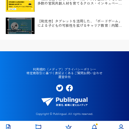
多数の官民共創人材を育てるクロス・インキュベーシ
ョンプログラム
【和光市】タブレットを活用した、「ボードゲーム」
による子どもの可能性を拡げるキャリア教育｜内閣府
OIC2021 #6
利用規約（メディア）
プライバシーポリシー
特定商取引に基づく表記
よくあるご質問
お問い合わせ
運営会社
Twi
Fac
tte
eb
r
oo
官
k
民
Copyright © Publingual. All rights reserved.
共
創
アカウント設定