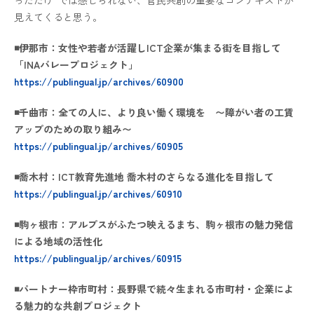
見えてくると思う。
◾️伊那市：女性や若者が活躍しICT企業が集まる街を目指して
「INAバレープロジェクト」
https://publingual.jp/archives/60900
◾️千曲市：全ての人に、より良い働く環境を 〜障がい者の工賃
アップのための取り組み〜
https://publingual.jp/archives/60905
◾️喬木村：ICT教育先進地 喬木村のさらなる進化を目指して
https://publingual.jp/archives/60910
◾️駒ヶ根市：アルプスがふたつ映えるまち、駒ヶ根市の魅力発信
による地域の活性化
https://publingual.jp/archives/60915
◾️パートナー枠市町村：長野県で続々生まれる市町村・企業によ
る魅力的な共創プロジェクト