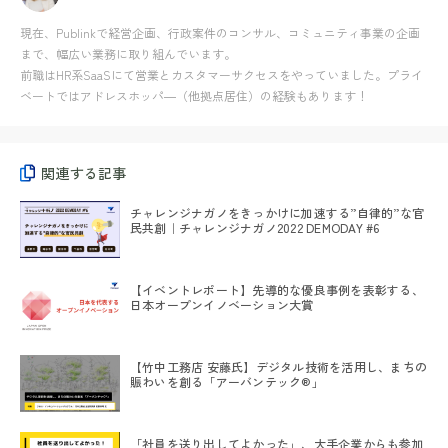
現在、Publinkで経営企画、行政案件のコンサル、コミュニティ事業の企画
まで、幅広い業務に取り組んでいます。
前職はHR系SaaSにて営業とカスタマーサクセスをやっていました。プライ
ベートではアドレスホッパ―（他拠点居住）の経験もあります！
関連する記事
チャレンジナガノをきっかけに加速する”自律的”な官
民共創｜チャレンジナガノ2022 DEMODAY #6
【イベントレポート】先導的な優良事例を表彰する、
日本オープンイノベーション大賞
【竹中工務店 安藤氏】デジタル技術を活用し、まちの
賑わいを創る「アーバンテック®」
「社員を送り出してよかった」、大手企業からも参加