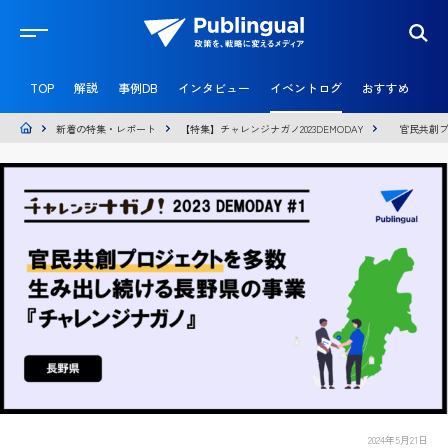
官
民
TOP
解説
事例DB
インタビュー
イベントログ
おすすめ
共
創
メ
新着の特集・レポート
【特集】チャレンジナガノ2023DEMODAY
官民共創プ
デ
ィ
ア
P
u
b
l
i
n
g
u
a
l
2024年5月21日