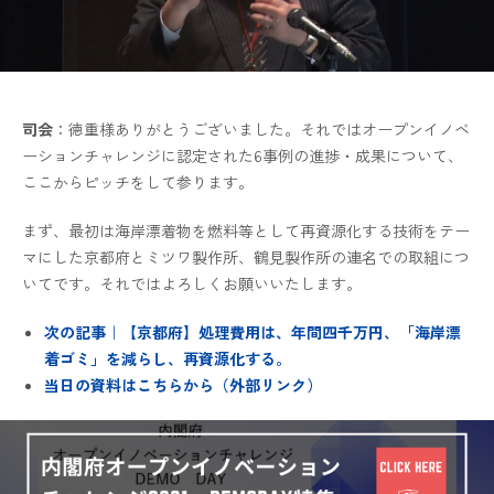
司会
：徳重様ありがとうございました。それではオープンイノベ
ーションチャレンジに認定された6事例の進捗・成果について、
ここからピッチをして参ります。
まず、最初は海岸漂着物を燃料等として再資源化する技術をテー
マにした京都府とミツワ製作所、鶴見製作所の連名での取組につ
いてです。それではよろしくお願いいたします。
次の記事｜【京都府】処理費用は、年間四千万円、「海岸漂
着ゴミ」を減らし、再資源化する。
当日の資料はこちらから（外部リンク）