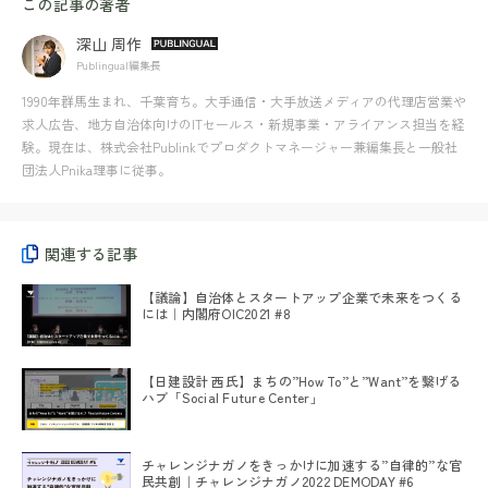
この記事の著者
深山 周作
Publingual編集長
1990年群馬生まれ、千葉育ち。大手通信・大手放送メディアの代理店営業や
求人広告、地方自治体向けのITセールス・新規事業・アライアンス担当を経
験。現在は、株式会社Publinkでプロダクトマネージャー兼編集長と一般社
団法人Pnika理事に従事。
関連する記事
【議論】自治体とスタートアップ企業で未来をつくる
には｜内閣府OIC2021 #8
【日建設計 西氏】まちの”How To”と”Want”を繋げる
ハブ「Social Future Center」
チャレンジナガノをきっかけに加速する”自律的”な官
民共創｜チャレンジナガノ2022 DEMODAY #6