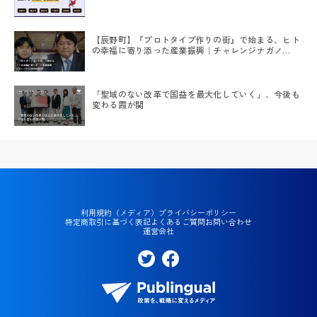
【辰野町】『プロトタイプ作りの街』で始まる、ヒト
の幸福に寄り添った産業振興｜チャレンジナガノ
DEMODAY#2
「聖域のない改革で国益を最大化していく」、今後も
変わる霞が関
利用規約（メディア）
プライバシーポリシー
特定商取引に基づく表記
よくあるご質問
お問い合わせ
運営会社
Twi
Fac
tte
eb
r
oo
官
k