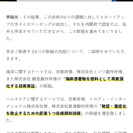
宇田川
：その結果、この赤枠の6つの課題に対してスタートアッ
プの方々とのマッチングが成功し、それを内閣府で認定の上、私
共も伴走させていただきながら、この取組を進めてまいりまし
た。
本日ご発表する6つの取組の内容について、ご説明させていただ
きます。
海洋に関するテーマでは、京都府様、株式会社ミツワ製作所様、
また株式会社 鶴見製作所様の『
海岸漂着物を燃料として再資源
化する技術実証
』の取組。
ヘルスケアに関するテーマでは、京都府様、メロディ・インター
ナショナル株式会社様、株式会社島津製作所様の『
発症・重症化
を防止するための産後うつ兆候探知技術
』の取組を選定致しまし
た。