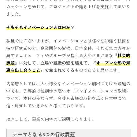
カッションを通じて、プロジェクトの磨き上げを実施してまいり
ました。
そもそもイノベーションとは何か
？
私見ではございますが、イノベーションとは様々な知識や技術を
持つ研究者の方、企業団体の皆様、日本全体、それぞれの方々が
属するコミュニティやグループが抱える大小さまざまな
『
社会的
課題
』に対して、立場や組織の壁を越えて、『
オープンな形で知
恵を出し合うこと
』で生まれてくる
ものであると思います。
内閣府としては、大小様々なイノベーション創出に向けた取組の
中でも、先導的で独創性の高いオープンイノベーションの取組に
ついて、本日のみならず、今後も皆様の取組を広く日本中に発
信・周知していきたいと考えております。
続きまして、事業の内容のご説明になります。
テーマとなる6つの行政課題