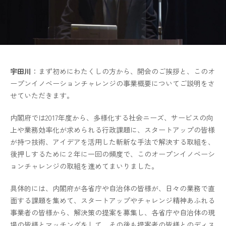
宇田川
：まず初めにわたくしの方から、開会のご挨拶と、このオ
ープンイノベーションチャレンジの事業概要についてご説明をさ
せていただきます。
内閣府では2017年度から、多様化する社会ニーズ、サービスの向
上や業務効率化が求められる行政課題に、スタートアップの皆様
が持つ技術、アイデアを活用した斬新な手法で解決する取組を、
後押しするために２年に一回の頻度で、このオープンイノベーシ
ョンチャレンジの取組を進めてまいりました。
具体的には、内閣府が各省庁や自治体の皆様が、日々の業務で直
面する課題を集めて、スタートアップやチャレンジ精神あふれる
事業者の皆様から、解決策の提案を募集し、各省庁や自治体の現
場の皆様とマッチングをして、その後も提案者の皆様とのディス