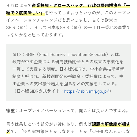
それによって
産業振興・グロースハック、行政の課題解決を『一
粒で２度美味しい』
をやってしまおうというのが、このオープン
イノベーションチャレンジだと思いますし、古くは欧米の
SBIR（※1）、そして日本版SBIR（※2）の一丁目一番地の事業で
はないかなと思っております。
※1,2：SBIR（Small Business Innovation Research）とは、
政府が中小企業による研究技術開発とその成果の事業化を
一貫して支援する制度。日本版SIBRは、中小企業技術革新
制度と呼ばれ、新技術開発の補助金・委託費によって、中
小企業への支出機会増大を図るなどの支援をしている。
（日本版SIBR公式サイト：
https://sbir.smrj.go.jp/
）
徳重
：オープンイノベーションって、聞こえは良いんですよね。
言うは易しという部分が非常にあり、例えば
課題の解像度が粗す
ぎ
て、「空き家対策何とかしなきゃ」とか「少子化なんとかしな