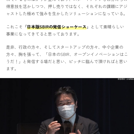
得意技を活かしつつ、押し売りではなく、それぞれの課題にアジ
ャストした極めて強みを生かしたソリューションになっている。
これこそ『
日本版SBIRの発信ショーケース
』として素晴らしい
事業になってきてると思っております。
是非、行政の方々、そしてスタートアップの方々、中小企業の
方々、胸を張って、「日本のSBIR、オープンイノベーションはこ
うだ！」と発信する場だと思い、ピッチに臨んで頂ければと思い
ます。