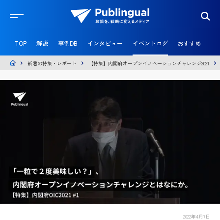
官
民
TOP
解説
事例DB
インタビュー
イベントログ
おすすめ
共
創
メ
新着の特集・レポート
【特集】内閣府オープンイノベーションチャレンジ2021
デ
ィ
ア
P
u
b
l
i
n
g
u
a
l
2022年4月7日