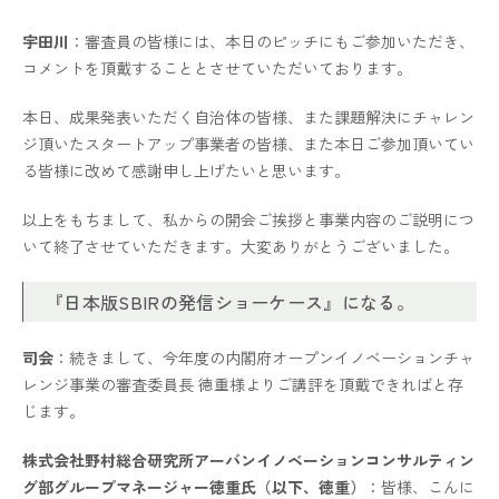
宇田川
：審査員の皆様には、本日のピッチにもご参加いただき、
コメントを頂戴することとさせていただいております。
本日、成果発表いただく自治体の皆様、また課題解決にチャレン
ジ頂いたスタートアップ事業者の皆様、また本日ご参加頂いてい
る皆様に改めて感謝申し上げたいと思います。
以上をもちまして、私からの開会ご挨拶と事業内容のご説明につ
いて終了させていただきます。大変ありがとうございました。
『日本版SBIRの発信ショーケース』になる。
司会
：続きまして、今年度の内閣府オープンイノベーションチャ
レンジ事業の審査委員長 徳重様よりご講評を頂戴できればと存
じます。
株式会社野村総合研究所アーバンイノベーションコンサルティン
グ部グループマネージャー徳重氏（以下、徳重）
：皆様、こんに