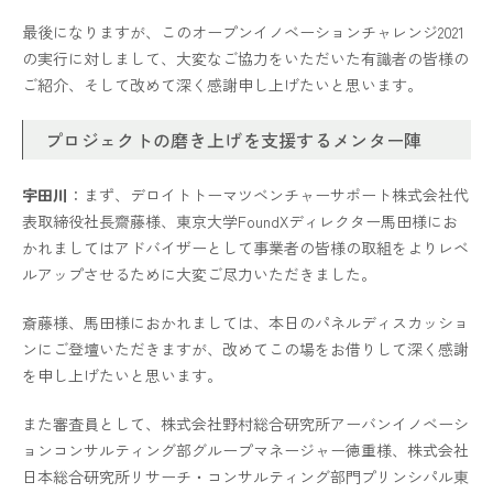
最後になりますが、このオープンイノベーションチャレンジ2021
の実行に対しまして、大変なご協力をいただいた有識者の皆様の
ご紹介、そして改めて深く感謝申し上げたいと思います。
プロジェクトの磨き上げを支援するメンター陣
宇田川
：まず、デロイトトーマツベンチャーサポート株式会社代
表取締役社長齋藤様、東京大学FoundXディレクター馬田様にお
かれましてはアドバイザーとして事業者の皆様の取組をよりレベ
ルアップさせるために大変ご尽力いただきました。
斎藤様、馬田様におかれましては、本日のパネルディスカッショ
ンにご登壇いただきますが、改めてこの場をお借りして深く感謝
を申し上げたいと思います。
また審査員として、株式会社野村総合研究所アーバンイノベーシ
ョンコンサルティング部グループマネージャー徳重様、株式会社
日本総合研究所リサーチ・コンサルティング部門プリンシパル東