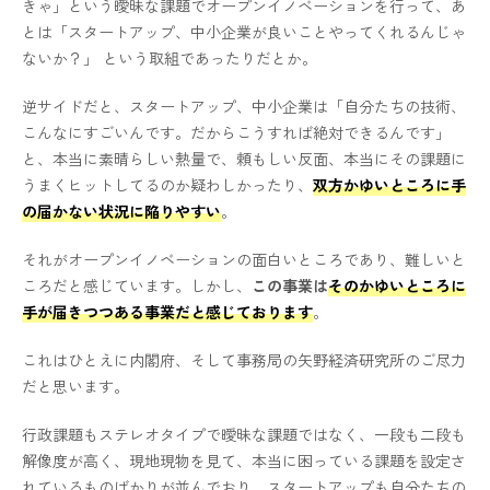
きゃ」という曖昧な課題でオープンイノベーションを行って、あ
とは「スタートアップ、中小企業が良いことやってくれるんじゃ
ないか？」 という取組であったりだとか。
逆サイドだと、スタートアップ、中小企業は「自分たちの技術、
こんなにすごいんです。だからこうすれば絶対できるんです」
と、本当に素晴らしい熱量で、頼もしい反面、本当にその課題に
うまくヒットしてるのか疑わしかったり、
双方かゆいところに手
の届かない状況に陥りやすい
。
それがオープンイノベーションの面白いところであり、難しいと
ころだと感じています。しかし、
この事業は
そのかゆいところに
手が届きつつある事業だと感じております
。
これはひとえに内閣府、そして事務局の矢野経済研究所のご尽力
だと思います。
行政課題もステレオタイプで曖昧な課題ではなく、一段も二段も
解像度が高く、現地現物を見て、本当に困っている課題を設定さ
れているものばかりが並んでおり、スタートアップも自分たちの