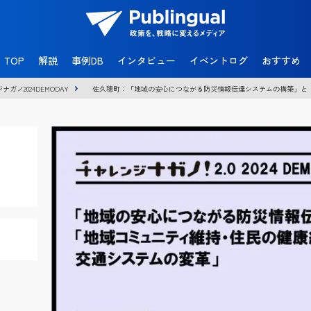
官
民
TOP
解説
事例DB
インタビュー
イベントログ
おすすめ
共
創
ガノ2024DEMODAY
佐久穂町：「地域の安心につながる防災情報伝達システムの構築」と「地域コ
メ
デ
ィ
ア
P
u
b
l
i
n
g
u
a
l