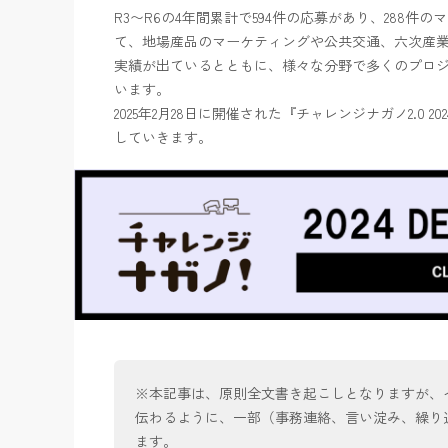
R3〜R6の4年間累計で594件の応募があり、288件
て、地場産品のマーケティングや公共交通、六次産
実績が出ているとともに、様々な分野で多くのプロ
います。
2025年2月28日に開催された『チャレンジナガノ2.0 20
していきます。
※本記事は、原則全文書き起こしとなりますが、
伝わるように、一部（事務連絡、言い淀み、繰り
ます。