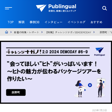
官
民
TOP
解説
事例DB
インタビュー
イベントログ
おすすめ
共
創
メ
新着の特集・レポート
【特集】チャレンジナガノ2024DEMODAY
辰野町：”
デ
ィ
ア
P
u
b
l
i
n
g
u
a
l
2025年7月23日