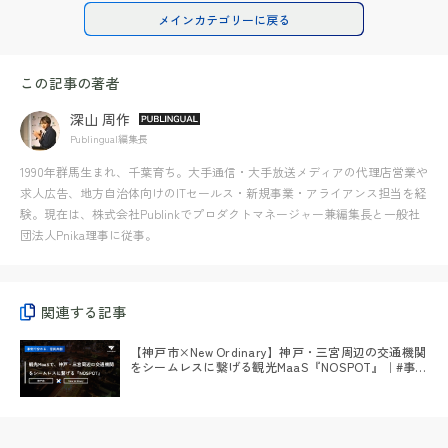
メインカテゴリーに戻る
この記事の著者
深山 周作
Publingual編集長
1990年群馬生まれ、千葉育ち。大手通信・大手放送メディアの代理店営業や
求人広告、地方自治体向けのITセールス・新規事業・アライアンス担当を経
験。現在は、株式会社Publinkでプロダクトマネージャー兼編集長と一般社
団法人Pnika理事に従事。
関連する記事
【神戸市×New Ordinary】神戸・三宮周辺の交通機関
をシームレスに繋げる観光MaaS『NOSPOT』｜#事例
で分かる官民共創