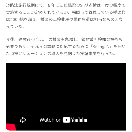
道路法施行規則にて、５年ごとに橋梁の定期点検は一度の頻度で
実施することが定められているが、福岡市で管理している橋梁数
は2,000橋を超え、橋梁の点検費用や業務負荷は相当なものとな
っていた。
今後、建設後50 年以上の橋梁も急増し、鋼材破断検知の技術も
必要であり、それらの課題に対応するために『SenrigaN』を用い
た点検ソリューションの導入を見据えた実証事業を行った。