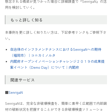
懸念される橋梁が見つかった場合に詳細調査で『SenrigaN』の活
用を検討していく。
もっと詳しく知る
本事例を更に詳しく知りたい方は、下記参考リンクもご参照下さ
い。
自治体のインフラメンテナンスにおけるSenrigaNへの期待
（福岡市）｜コニカミノルタ
内閣府オープンイノベーションチャレンジ２０１９の成果提
案イベント（Demo Day）について｜内閣府
関連サービス
■
SenrigaN
SenrigaNは、完全な非破壊検査を、簡単に素早く広範囲で内部鋼
材の破断状況を把握することができる非破壊検査ソリューショ