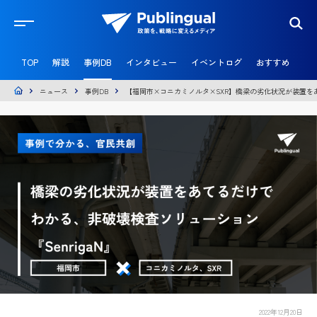
官
民
TOP
解説
事例DB
インタビュー
イベントログ
おすすめ
共
創
メ
ニュース
事例DB
【福岡市×コニカミノルタ×SXR】橋梁の劣化状況が装置をあ
デ
ィ
ア
P
u
b
l
i
n
g
u
a
l
2022年12月20日