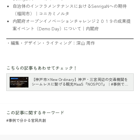
自治体のインフラメンテナンスにおけるSenrigaNへの期待
（福岡市）｜コニカミノルタ
内閣府オープンイノベーションチャレンジ２０１９の成果提
案イベント（Demo Day）について｜内閣府
・編集・デザイン・ライティング：深山 周作
こちらの記事もあわせてチェック！
【神戸市×New Ordinary】神戸・三宮周辺の交通機関を
シームレスに繋げる観光MaaS『NOSPOT』｜#事例で分
かる官民共創
この記事に関するキーワード
#事例で分かる官民共創