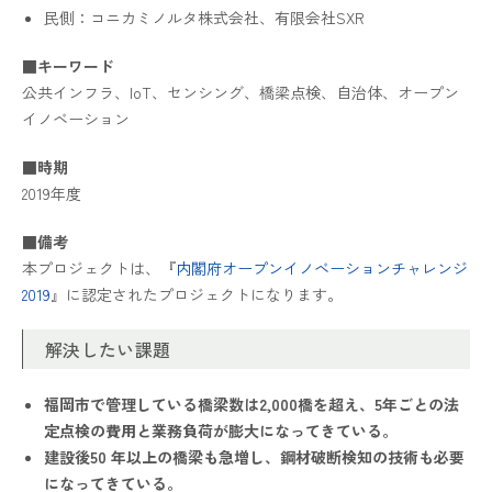
民側：コニカミノルタ株式会社、有限会社SXR
■キーワード
公共インフラ、IoT、センシング、橋梁点検、自治体、オープン
イノベーション
■時期
2019年度
■備考
本プロジェクトは、『
内閣府オープンイノベーションチャレンジ
2019
』に認定されたプロジェクトになります。
解決したい課題
福岡市で管理している橋梁数は2,000橋を超え、5年ごとの法
定点検の費用と業務負荷が膨大になってきている。
建設後50 年以上の橋梁も急増し、鋼材破断検知の技術も必要
になってきている。