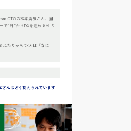
com CTOの松本勇気さん、国
”外”からDXを進めるALIS
るふたりからDXとは『なに
本さんはどう捉えられています