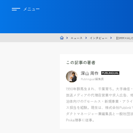
メニュー
ニュース
インタビュー
【DMM×AL
この記事の著者
深山 周作
Publingual編集長
1990年群馬生まれ、千葉育ち。大手通信
放送メディアの代理店営業や求人広告、
治体向けのITセールス・新規事業・アラ
ス担当を経験。現在は、株式会社Publink
ダクトマネージャー兼編集長と一般社団
Pnika理事に従事。