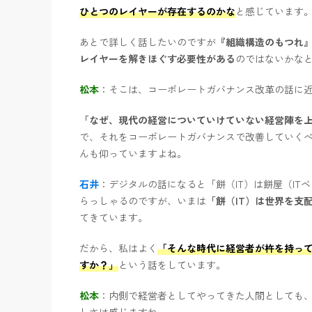
ひとつのレイヤーが存在するのかな
と感じています
あとで詳しく話したいのですが
『組織構造のもつれ』
レイヤーを解きほぐす必要性がある
のではないかな
松本
：そこは、コーポレートガバナンス改革の話に
「なぜ、現代の経営についていけていない経営陣を
で、それをコーポレートガバナンスで改善していく
んも仰っていますよね。
石井
：デジタルの話になると「餅（IT）は餅屋（IT
らっしゃるのですが、いまは
「餅（IT）は世界を支
てきています。
だから、私はよく
「そんな時代に経営者が杵を持って
すか？」
という話をしています。
松本
：内側で経営者としてやってきた人間としても