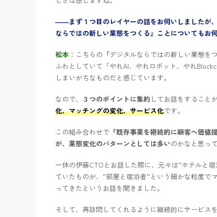
しさは感じますね。
――まず１つ目のレイヤーの話をお伺いしましたが
ならではの新しい業態をつくる』ことについてもお
松本
：こちらの『デジタルならではの新しい業態を
ふわとしていて「やれAI、やれロボット、やれBlockch
しまいがちなものだと感じています。
なので、
３つのポイントに集約
してお話をすること
化、マッチングの変化、サービス化
です。
この組み合わせで
『既存事業を継続的に顧客へ価値
が、業態変化のパターンとしては多い
のかなと思っ
一休の伊藤CTOとお話した際に、元々は”ホテルと宿
ていたものが、”部屋と宿泊者”という細かな粒度で
ってきたというお話を聞きました。
そして、再訪問してくれるように継続的にサービス