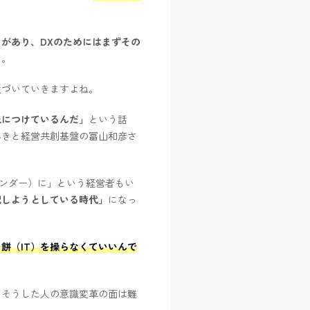
。
があり、DXのためにはまずその
と。
近づいていきますよね。
上につけているんだ」
という話
べきと経営共創基盤の冨山和彦さ
ベンダー）に」という経営者もい
配しようとしている時代」
になっ
餅（IT）を操らなくていいんで
、そうした人の意識変革の面は難