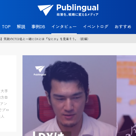
官
民
TOP
解説
事例DB
インタビュー
イベントログ
おすすめ
共
創
IS】気鋭のCTO2名と一緒にDXとは『なにか』を見直そう。（前編）
メ
デ
ィ
ア
P
u
b
l
i
n
・大手
g
地方自
u
イアン
a
でプロ
l
法人