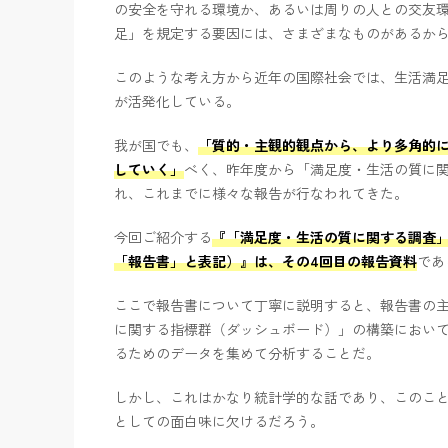
の安全を守れる環境か、あるいは周りの人との交友
足」を規定する要因には、さまざまなものがあるか
このような考え方から近年の国際社会では、生活満
が活発化している。
我が国でも、
「質的・主観的観点から、より多角的に
していく」
べく、昨年度から「満足度・生活の質に
れ、これまでに様々な報告が行なわれてきた。
今回ご紹介する
『「満足度・生活の質に関する調査
「報告書」と表記）』は、その4回目の報告資料
であ
ここで報告書について丁寧に説明すると、報告書の
に関する指標群（ダッシュボード）」の構築におい
るためのデータを集めて分析することだ。
しかし、これはかなり統計学的な話であり、このこ
としての面白味に欠けるだろう。