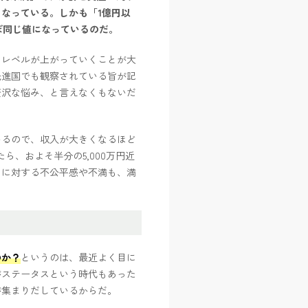
なっている。しかも「1億円以
ほぼ同じ値になっているのだ。
るレベルが上がっていくことが大
先進国でも観察されている旨が記
贅沢な悩み、と言えなくもないだ
いるので、収入が大きくなるほど
ら、およそ半分の5,000万円近
とに対する不公平感や不満も、満
。
のか？
というのは、最近よく目に
がステータスという時代もあった
が集まりだしているからだ。