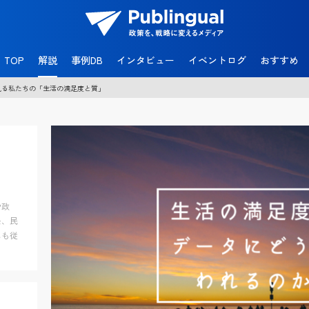
官
民
TOP
解説
事例DB
インタビュー
イベントログ
おすすめ
共
創
見る私たちの「生活の満足度と質」
メ
デ
ィ
ア
P
u
b
l
i
n
や政
g
去、民
u
にも従
a
l