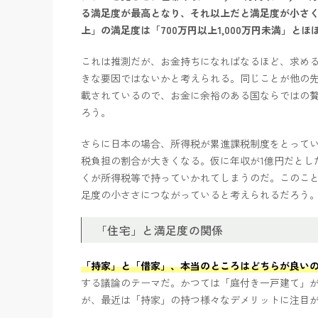
る満足度が最高となり、それ以上だと満足度が小さく
上」の満足度は「700万円以上1,000万円未満」と
これは推測だが、お金持ちになればなるほど、求め
きな要因ではないかと考えられる。同じことが他の
載されているので、お金に余裕のある国ならではの
ろう。
さらに日本の場合、所得税が累進課税制度をとって
税負担の割合が大きくなる。仮に年収が1億円だとした
くが所得税等で持っていかれてしまうのだ。このこ
足度の小ささにつながっていると考えられるだろう
「住宅」と満足度の関係
「持家」と「借家」、本当のところはどちらが良い
する議論のテーマだ。かつては「庭付き一戸建て」
が、最近は「持家」の持つ様々なデメリットに注目