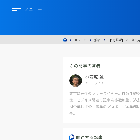
メニュー
ニュース
解説
【3分解説】データで
この記事の著者
小石原 誠
フリーライター
東京都在住のフリーライター。行政手続
策、ビジネス関連の記事を多数執筆。過
間企業にて公共事業のプロポーザル業務
事。
関連する記事