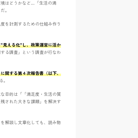
環境はどうかなど…「生活の満
らだ。
足度を計測するための仕組み作り
”見える化”し、政策運営に活か
関する調査」という調査が行なわ
」に関する第４次報告書（以下、
る。
主な目的は「「満足度・生活の質
て残された大きな課題」を解決す
とを解説し文章化しても、読み物